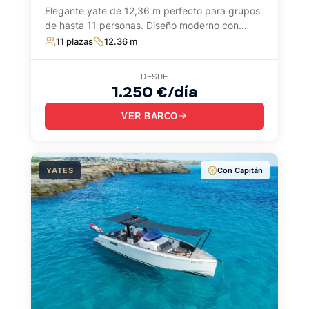
Elegante yate de 12,36 m perfecto para grupos
de hasta 11 personas. Diseño moderno con
amplias zonas de descanso, ideal para disfrutar
11 plazas
12.36 m
el Mediterráneo en compañía.
DESDE
1.250 €/día
VER BARCO
YATES
Con Capitán