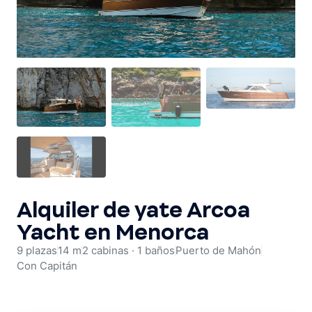
Alquiler de barco para despedidas
Ver flota
Alquiler de yate Arcoa
Yacht en Menorca
9 plazas
14 m
2 cabinas · 1 baños
Puerto de Mahón
Con Capitán