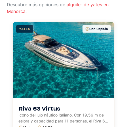
Descubre más opciones de
alquiler de yates en
Menorca
:
YATES
Con Capitán
Riva 63 Virtus
Icono del lujo náutico italiano. Con 19,56 m de
eslora y capacidad para 11 personas, el Riva 63
Virtus combina potencia, estilo y acabados