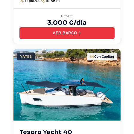
11 plazas
19.56 m
premium para una experiencia única en el mar.
DESDE
3.000 €/día
VER BARCO
YATES
Con Capitán
Tesoro Yacht 40