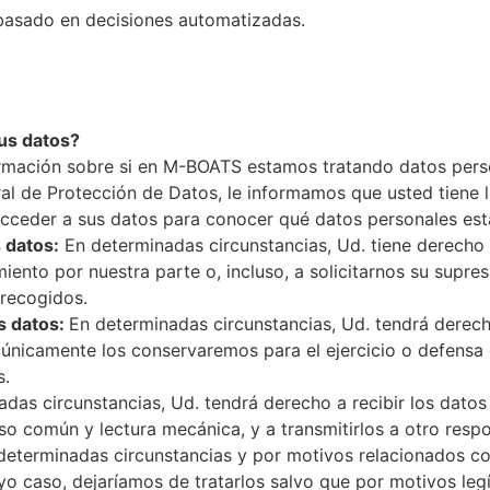
basado en decisiones automatizadas.
sus datos?
rmación sobre si en M-BOATS estamos tratando datos perso
l de Protección de Datos, le informamos que usted tiene l
cceder a sus datos para conocer qué datos personales est
s datos:
En determinadas circunstancias, Ud. tiene derecho a
iento por nuestra parte o, incluso, a solicitarnos su supre
 recogidos.
us datos:
En determinadas circunstancias, Ud. tendrá derecho
únicamente los conservaremos para el ejercicio o defensa 
s.
das circunstancias, Ud. tendrá derecho a recibir los dato
uso común y lectura mecánica, y a transmitirlos a otro resp
determinadas circunstancias y por motivos relacionados con
o caso, dejaríamos de tratarlos salvo que por motivos legít