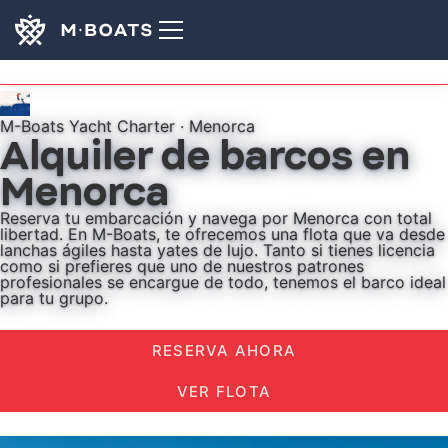
Alquiler
M-Boats Yacht Charter · Menorca
Alquiler de barcos en
Alquiler con patrón
Puerto de origen
Menorca
Alquiler sin patrón
Mahón
Actividades
Reserva tu embarcación y navega por Menorca con total
libertad. En M-Boats, te ofrecemos una flota que va desde
lanchas ágiles hasta yates de lujo. Tanto si tienes licencia
como si prefieres que uno de nuestros patrones
Alquiler de lanchas
Binibeca
Alquiler de barco para eventos
Tipos de embarcaciones
profesionales se encargue de todo, tenemos el barco ideal
para tu grupo.
Alquiler de yates
Alquiler de barco para excursiones
Sobre Nosotros
RESERVA AHORA
Alquiler de barco para vacaciones
Contacto
VER FLOTA
Alquiler de barco para cumpleaños
Blog