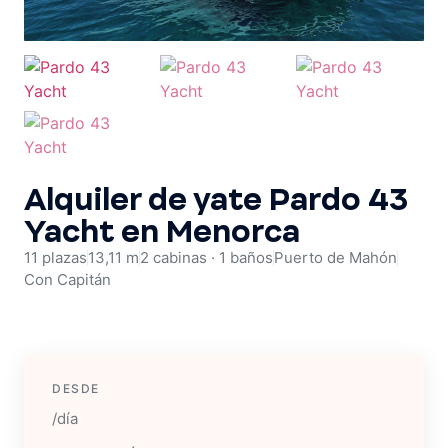
Alquiler de barco para despedidas
Ver flota
Alquiler de yate Pardo 43
Yacht en Menorca
11 plazas
13,11 m
2 cabinas · 1 baños
Puerto de Mahón
Con Capitán
/día