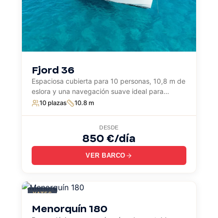
Fjord 36
Espaciosa cubierta para 10 personas, 10,8 m de
eslora y una navegación suave ideal para
explorar calas y costas con capitán. Perfecto
10 plazas
10.8 m
para días de lujo en el mar.
DESDE
850 €/día
VER BARCO
YATES
Menorquín 180