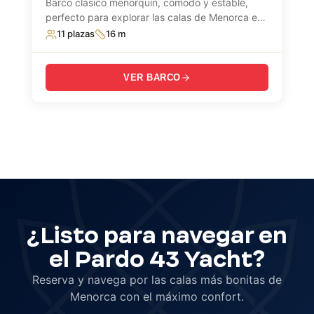
Barco clásico menorquín, cómodo y estable,
perfecto para explorar las calas de Menorca en
familia o con amigos.
11 plazas
16 m
VER BARCO
¿Listo para navegar en
el Pardo 43 Yacht?
Reserva y navega por las calas más bonitas de
Menorca con el máximo confort.