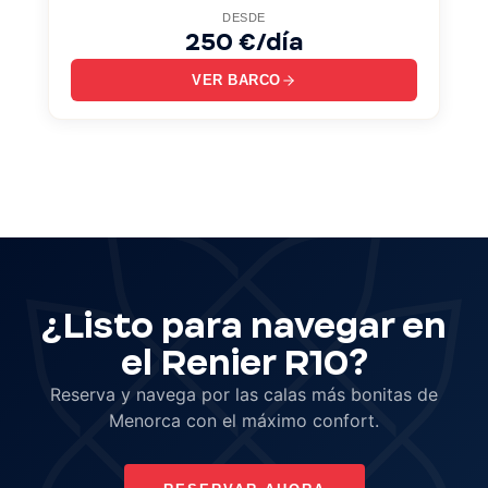
DESDE
250 €/día
VER BARCO
¿Listo para navegar en
el Renier R10?
Reserva y navega por las calas más bonitas de
Menorca con el máximo confort.