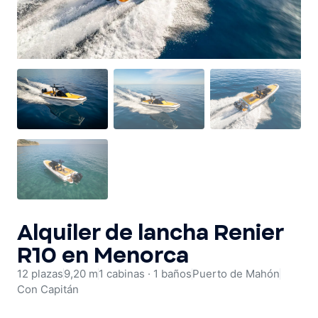
Alquiler de barco para despedidas
Ver flota
Alquiler de lancha Renier
R10 en Menorca
12 plazas
9,20 m
1 cabinas · 1 baños
Puerto de Mahón
Con Capitán