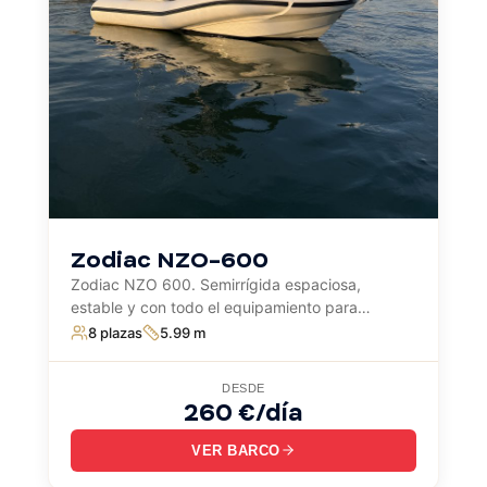
Zodiac NZO-600
Zodiac NZO 600. Semirrígida espaciosa,
estable y con todo el equipamiento para
disfrutar el día en el mar…
8 plazas
5.99 m
DESDE
260 €/día
VER BARCO