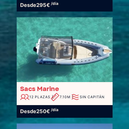
/día
Desde
295
€
Sacs Marine
12 PLAZAS
7.10M
SIN CAPITÁN
/día
Desde
250
€