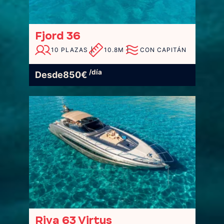
Fjord 36
10 PLAZAS
10.8M
CON CAPITÁN
/día
Desde
850
€
Riva 63 Virtus