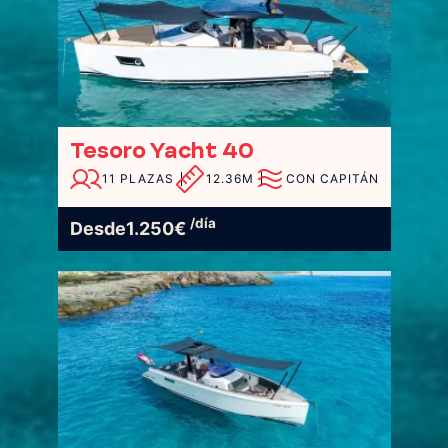
Tesoro Yacht 40
11 PLAZAS
12.36M
CON CAPITÁN
/día
Desde
1.250
€