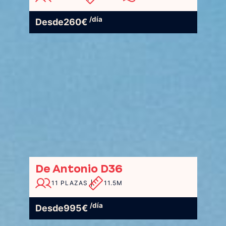
/día
Desde
260
€
De Antonio D36
11 PLAZAS
11.5M
/día
Desde
995
€