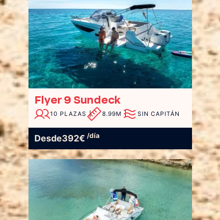
Flyer 9 Sundeck
10 PLAZAS
8.99M
SIN CAPITÁN
/día
Desde
392
€