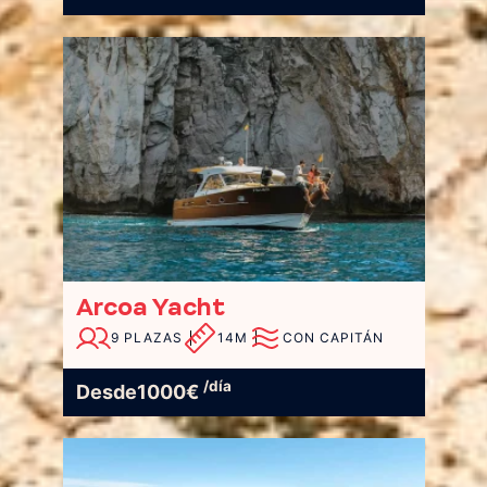
Arcoa Yacht
9 PLAZAS
14M
CON CAPITÁN
/día
Desde
1000
€