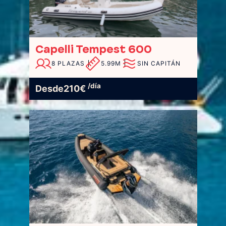
Capelli Tempest 600
8 PLAZAS
5.99M
SIN CAPITÁN
/día
Desde
210
€