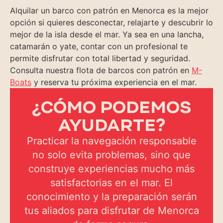
Alquilar un barco con patrón en Menorca es la mejor
opción si quieres desconectar, relajarte y descubrir lo
mejor de la isla desde el mar. Ya sea en una lancha,
catamarán o yate, contar con un profesional te
permite disfrutar con total libertad y seguridad.
Consulta nuestra flota de barcos con patrón en
M-
Boats
y reserva tu próxima experiencia en el mar.
¿CÓMO PODEMOS
AYUDARTE?
Practicar la navegación responsable
no solo evita problemas, sino que
construye experiencias mucho más
satisfactorias en el mar. El
conocimiento y la preparación serán
tus aliados para disfrutar de Menorca