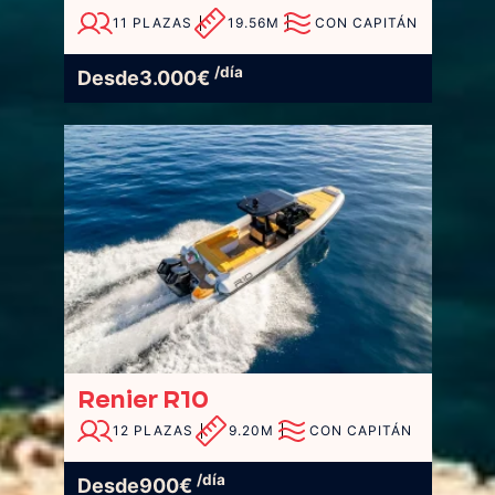
11 PLAZAS
19.56M
CON CAPITÁN
/día
Desde
3.000
€
Renier R10
12 PLAZAS
9.20M
CON CAPITÁN
/día
Desde
900
€