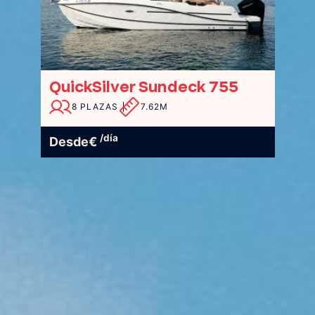
QuickSilver Sundeck 755
8 PLAZAS
7.62M
/día
Desde
€