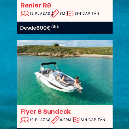
Renier R8
12 PLAZAS
8M
SIN CAPITÁN
/día
Desde
600
€
Flyer 8 Sundeck
10 PLAZAS
6.99M
SIN CAPITÁN