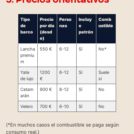
Tipo
Precio
Perso
Incluy
Comb
de
por día
nas
e
ustible
barco
(desd
patrón
e)
Lancha
550 €
6-12
Sí
No*
premiu
m
Yate
1200
6-12
Sí
Suele
de lujo
€
sí
Catam
900 €
8-12
Sí
No
arán
Velero
700 €
6-10
Sí
No
(*En muchos casos el combustible se paga según
consumo real.)