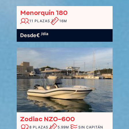
Menorquín 180
11 PLAZAS
16M
/día
Desde
€
Zodiac NZO-600
8 PLAZAS
5.99M
SIN CAPITÁN