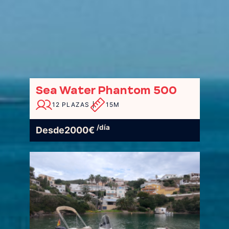
Sea Water Phantom 500
12 PLAZAS
15M
/día
Desde
2000
€