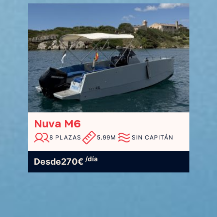
Nuva M6
8 PLAZAS
5.99M
SIN CAPITÁN
/día
Desde
270
€