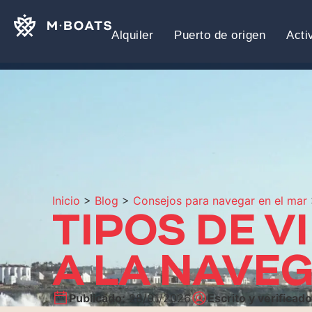
Alquiler
Puerto de origen
Acti
Inicio
>
Blog
>
Consejos para navegar en el mar
TIPOS DE 
A LA NAVE
Publicado:
28/01/2026
Escrito y verificado