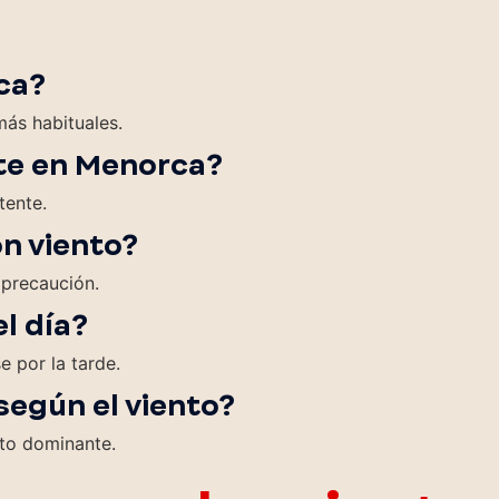
ca?
más habituales.
rte en Menorca?
tente.
n viento?
 precaución.
l día?
e por la tarde.
según el viento?
nto dominante.