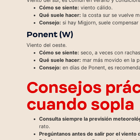
Viento del sur, es común en verano y condiciona
Cómo se siente:
viento cálido.
Qué suele hacer:
la costa sur se vuelve 
Consejo:
si hay Migjorn, suele compensar 
Ponent (W)
Viento del oeste.
Cómo se siente:
seco, a veces con rachas
Qué suele hacer:
mar más movido en la par
Consejo:
en días de Ponent, es recomendab
Consejos prác
cuando sopla
Consulta siempre la previsión meteoroló
rato.
Pregúntanos antes de salir por el viento d